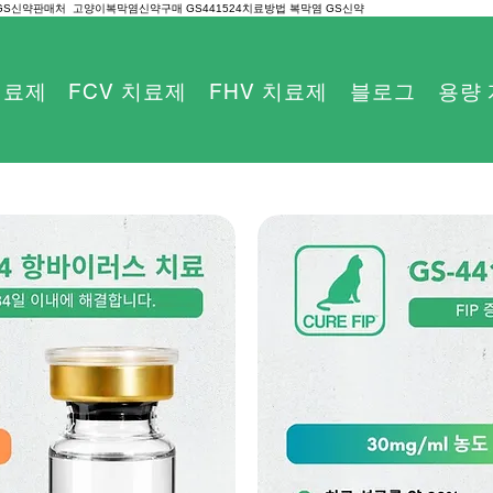
 GS신약판매처 고양이복막염신약구매 GS441524치료방법 복막염 GS신약
 치료제
FCV 치료제
FHV 치료제
블로그
용량