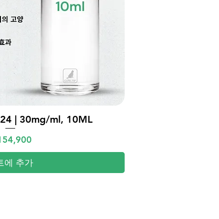
4 | 30mg/ml, 10ML
제품보기
격
54,900
트에 추가