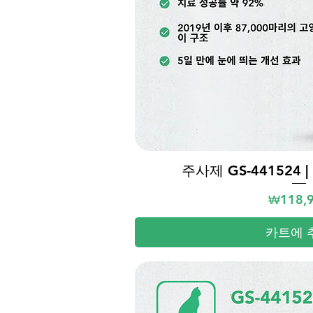
주사제 GS-441524 | 
제품보
가격
₩118,
카트에 