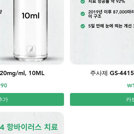
20mg/ml, 10ML
기
주사제 GS-44152
가
990
₩1
추가
카