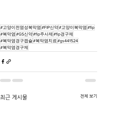
#고양이전염성복막염
#FIP신약
#고양이복막염
#fip
#복막염
#GS신약
#fip주사제
#fip경구제
#복막염경구캡슐
#복막염치료
#gs441524
#복막염경구제
전체 보기
최근 게시물