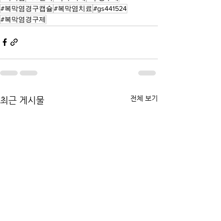
#복막염경구캡슐
#복막염치료
#gs441524
#복막염경구제
전체 보기
최근 게시물