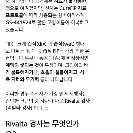
중 하나입니다.과거에는 
치료가 불가능한 
병
으로 여겨졌지만, 현재는 
CureFIP 치료 
프로토콜
에 따라 사용되는 항바이러스제 
GS-441524
로 많은 고양이들이 회복하고 
있습니다.
FIP는 크게 
건식(dry)
 과 
습식(wet)
 형태
로 나뉘는데, 이 중 
습식 FIP
는 가장 흔한 유
형입니다.복부나 흉강(가슴)에 
비정상적인 
체액이 쌓이는 것
이 특징이며, 고양이의 
배
가 불룩해지거나
, 
호흡이 힘들어지고
, 
식
욕 저하와 무기력
 등이 나타납니다.
이러한 경우 수의사가 가장 먼저 시행하는 
간단한 진단법 중 하나가 바로 
Rivalta 검사
(리발타 검사)
 입니다.
Rivalta 검사는 무엇인가