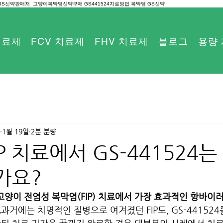
 GS신약판매처 고양이복막염신약구매 GS441524치료방법 복막염 GS신약
 치료제
FCV 치료제
FHV 치료제
블로그
용량
1월 19일
2분 분량
P 치료에서 GS-441524
가요?
재 고양이 전염성 복막염(FIP) 치료에서 가장 효과적인 항바이
.
과거에는 치명적인 질병으로 여겨졌던 FIP도, GS-44152