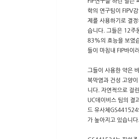
FIP연구를 하던 닐슨
학의 연구팀이 FIPV
제를 사용하기로 결정
습니다. 그들은 12주
83%의 효능을 보였습
들이 마침내 FIP바이
그들이 사용한 약은 바
복막염과 건성 고양이
니다. 자연적으로 걸린
UC데이비스 팀의 결
드 유사체GS44152
가 높아지고 있습니다.