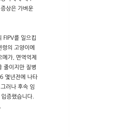
 증상은 가벼운 
FIPV를 일으킵
 연령의 고양이에
오메가, 면역억제
을 줄이지만 질병
76 몇년전에 나타
 그러나 후속 임
 입증했습니다. 
.