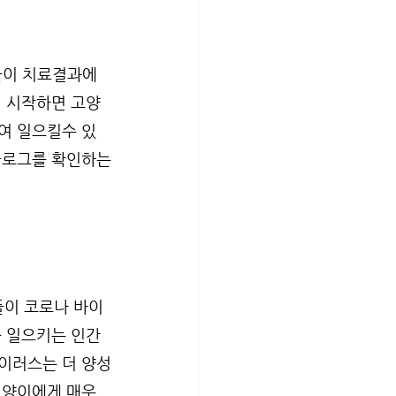
들이 치료결과에 
기 시작하면 고양
여 일으킬수 있
블로그를 확인하는
들이 코로나 바이
를 일으키는 인간
이러스는 더 양성
고양이에게 매우 