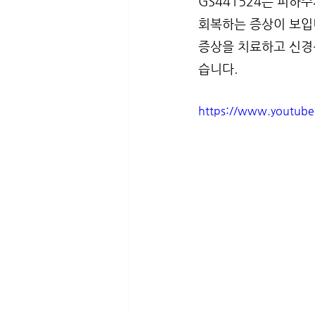
GS441524는 피하
회복하는 증상이 보입니
증상을 치료하고 신경
습니다.
https://www.youtub