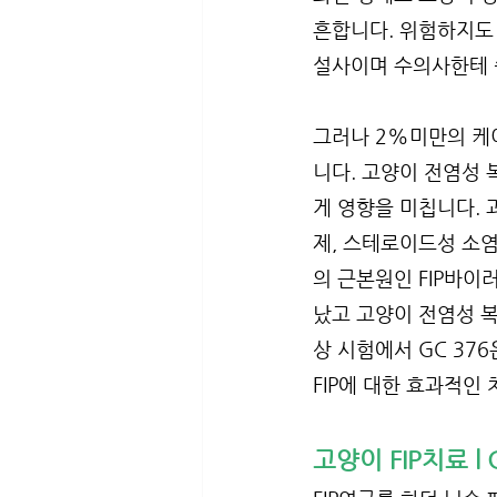
흔합니다. 위험하지도
설사이며 수의사한테 
그러나 2%미만의 케이
니다. 고양이 전염성
게 영향을 미칩니다. 
제, 스테로이드성 소염
의 근본원인 FIP바이
났고 고양이 전염성 
상 시험에서 GC 37
FIP에 대한 효과적인
고양이 FIP치료 l 