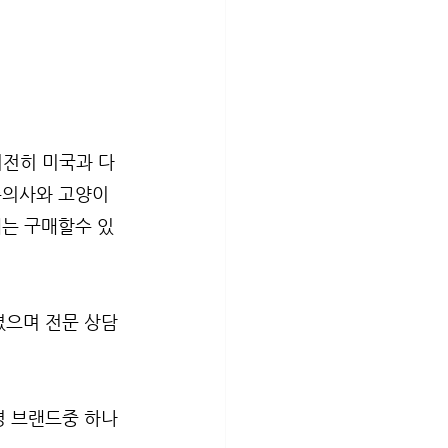
여전히 미국과 다
수의사와 고양이 
래는 구매할수 있
되였으며 전문 상담
유명 브랜드중 하나