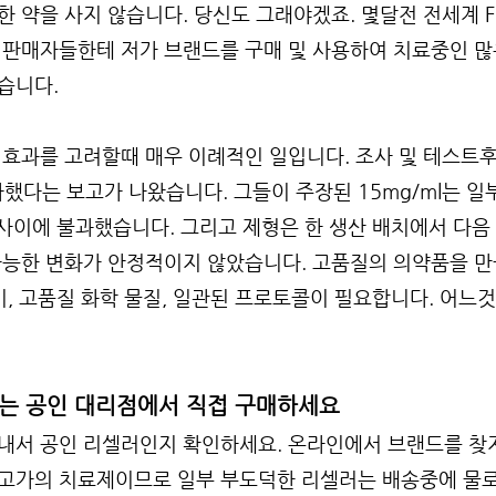
 약을 사지 않습니다. 당신도 그래야겠죠. 몇달전 전세계 F
4 판매자들한테 저가 브랜드를 구매 및 사용하여 치료중인 
습니다.
된 효과를 고려할때 매우 이례적인 일입니다. 조사 및 테스트후
했다는 보고가 나왔습니다. 그들이 주장된 15mg/ml는 일
ml사이에 불과했습니다. 그리고 제형은 한 생산 배치에서 다음
가능한 변화가 안정적이지 않았습니다. 고품질의 의약품을 만
기, 고품질 화학 물질, 일관된 프로토콜이 필요합니다. 어느
는 공인 대리점에서 직접 구매하세요
내서 공인 리셀러인지 확인하세요. 온라인에서 브랜드를 찾
는 고가의 치료제이므로 일부 부도덕한 리셀러는 배송중에 물로