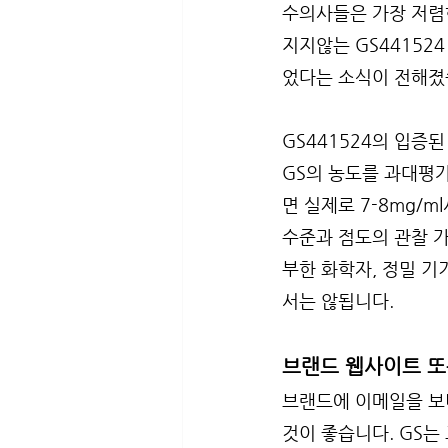
수의사들은 가장 저렴한
지지않는 GS44152
었다는 소식이 전해졌
GS441524의 입증
GS의 농도를 과대평가
면 실제로 7-8mg/
수준과 점도의 관찰 
부한 화학자, 정밀 기
서는 않됩니다. 
브랜드 웹사이트 또
브랜드에 이메일을 보
것이 좋습니다. GS