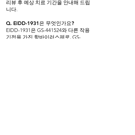
리뷰 후 예상 치료 기간을 안내해 드립
니다.
Q. EIDD-1931은 무엇인가요?
EIDD-1931은 GS-441524와 다른 작용
기전을 가진 항바이러스제로, GS-
441524 내성이 의심되는 재발 케이스
에서 병용 또는 단독으로 사용될 수 있
습니다. UC Davis 연구에서도 내성 케
이스에 대한 대안적 치료 접근으로 주
목받고 있습니다.
Q. 할인 프로그램 신청 후 얼마나 걸
리나요?
케이스 검토 후 48시간 이내에 재치료
계획과 할인 적용 안내를 드립니다.
CURE FIP KOREA는 2019년부터
87,000마리 이상의 고양이 치료를 지
원해온 FIP·FCV 항바이러스 치료 전