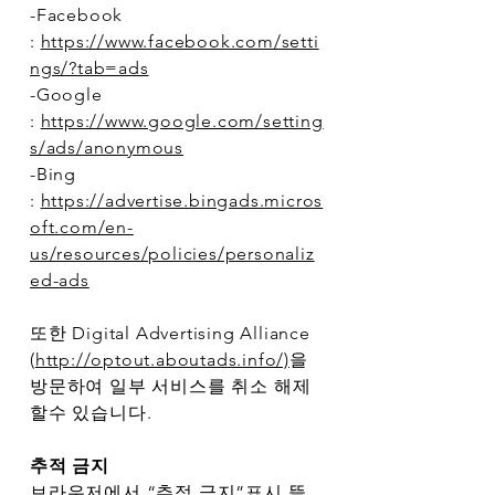
-Facebook
:
https://www.facebook.com/setti
ngs/?tab=ads
-Google
:
https://www.google.com/setting
s/ads/anonymous
-Bing
:
https://advertise.bingads.micros
oft.com/en-
us/resources/policies/personaliz
ed-ads
또한 Digital Advertising Alliance
(
http://optout.aboutads.info/)
을
방문하여 일부 서비스를 취소 해제
할수 있습니다.
추적 금지
브라우저에서 “추적 금지”표시 뜰