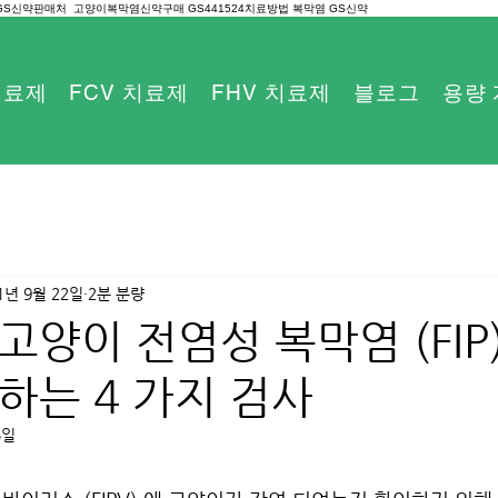
 GS신약판매처 고양이복막염신약구매 GS441524치료방법 복막염 GS신약
 치료제
FCV 치료제
FHV 치료제
블로그
용량
1년 9월 22일
2분 분량
양이 전염성 복막염 (FIP)
하는 4 가지 검사
5일